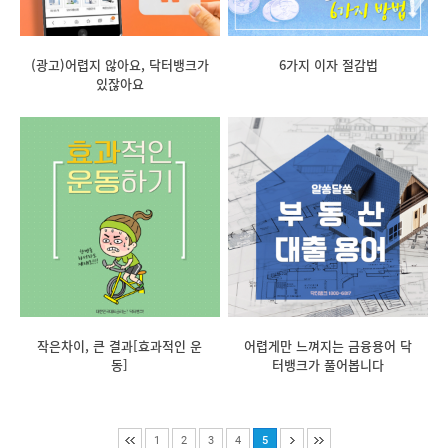
(광고)어렵지 않아요, 닥터뱅크가
6가지 이자 절감법
있잖아요
작은차이, 큰 결과[효과적인 운
어렵게만 느껴지는 금융용어 닥
동]
터뱅크가 풀어봅니다
1
2
3
4
5