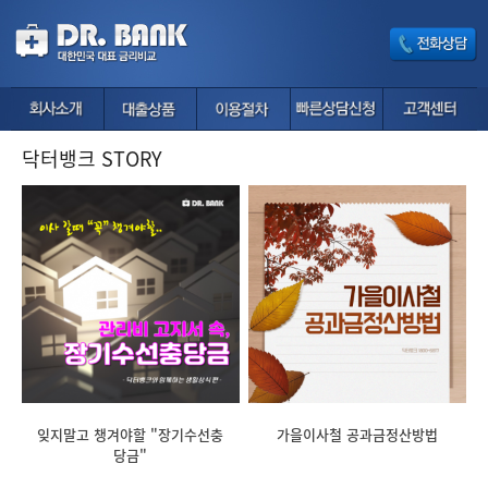
닥터뱅크 STORY
잊지말고 챙겨야할 "장기수선충
가을이사철 공과금정산방법
당금"