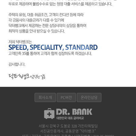
회사소개
PC버전
온라인상담
서울시 강북구 도봉로 328 가든타워빌딩
서진공인중개사, 공동운영 "닥터뱅크"