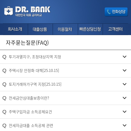
자주묻는질문(FAQ)
Q
투기과열지구, 조정대상지역 지정
Q
주택시장 안정화 대책[25.10.15]
Q
토지거래허가구역 지정[25.10.15]
Q
전세금안심대출보증이란?
Q
주택구입자금 소득공제요건
Q
전세자금대출 소득공제 관련