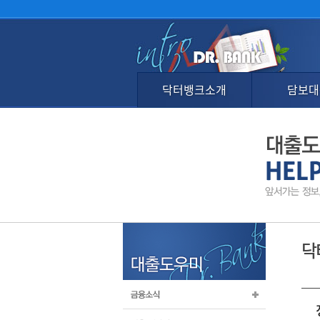
닥터뱅크소개
담보대
닥