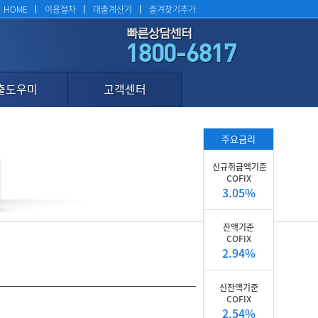
HOME
이용절차
대출계산기
즐겨찾기추가
출도우미
고객센터
주요금리
신규취급액기준
COFIX
3.05%
잔액기준
COFIX
2.94%
신잔액기준
COFIX
2.54%